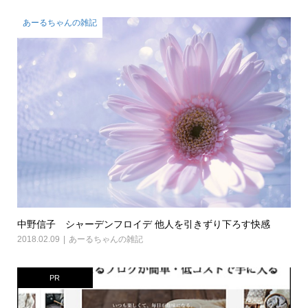
あーるちゃんの雑記
中野信子 シャーデンフロイデ 他人を引きずり下ろす快感
2018.02.09
あーるちゃんの雑記
PR