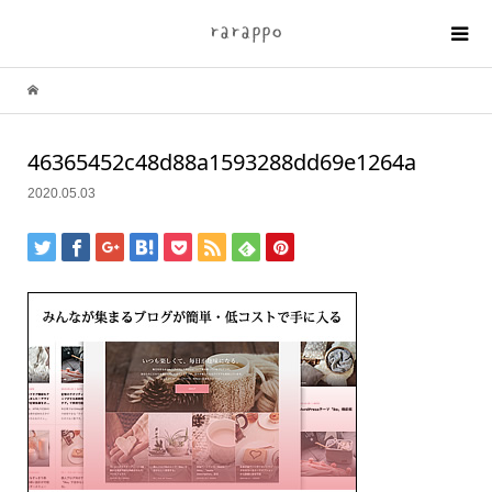
46365452c48d88a1593288dd69e1264a
2020.05.03