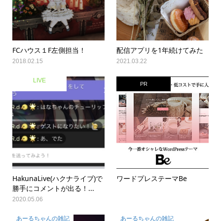
FCハウス１F左側担当！
配信アプリを1年続けてみた
2018.02.15
2021.03.22
LIVE
PR
HakunaLive(ハクナライブ)で
ワードプレステーマBe
勝手にコメントが出る！...
2020.05.06
あーるちゃんの雑記
あーるちゃんの雑記