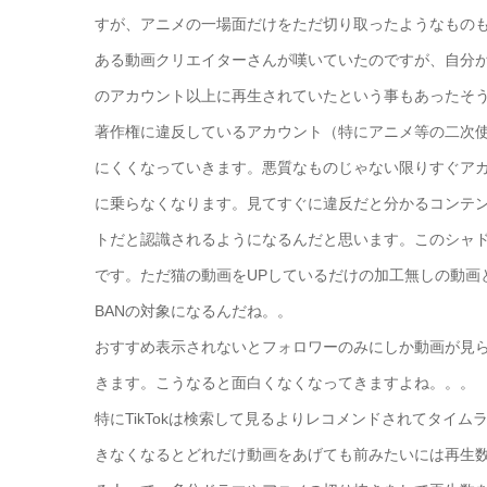
すが、アニメの一場面だけをただ切り取ったようなもの
ある動画クリエイターさんが嘆いていたのですが、自分が
のアカウント以上に再生されていたという事もあったそ
著作権に違反しているアカウント（特にアニメ等の二次
にくくなっていきます。悪質なものじゃない限りすぐアカ
に乗らなくなります。見てすぐに違反だと分かるコンテンツ
トだと認識されるようになるんだと思います。このシャド
です。ただ猫の動画をUPしているだけの加工無しの動画
BANの対象になるんだね。。
おすすめ表示されないとフォロワーのみにしか動画が見
きます。こうなると面白くなくなってきますよね。。。
特にTikTokは検索して見るよりレコメンドされてタイ
きなくなるとどれだけ動画をあげても前みたいには再生