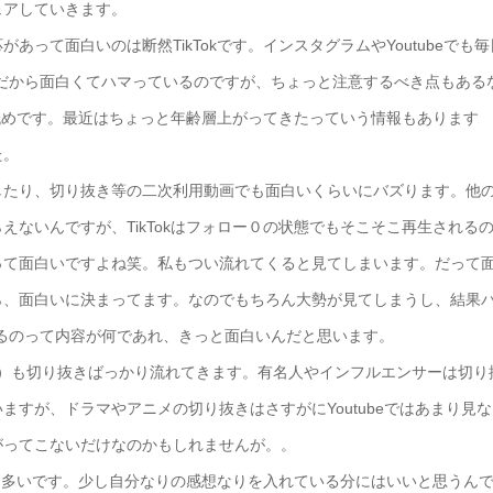
ェアしていきます。
って面白いのは断然TikTokです。インスタグラムやYoutubeでも毎
だから面白くてハマっているのですが、ちょっと注意するべき点もある
も低めです。最近はちょっと年齢層上がってきたっていう情報もあります
た。
したり、切り抜き等の二次利用動画でも面白いくらいにバズります。他
えないんですが、TikTokはフォロー０の状態でもそこそこ再生される
って面白いですよね笑。私もつい流れてくると見てしまいます。だって
ら、面白いに決まってます。なのでもちろん大勢が見てしまうし、結果
るのって内容が何であれ、きっと面白いんだと思います。
ショート動画）も切り抜きばっかり流れてきます。有名人やインフルエンサーは切り
すが、ドラマやアニメの切り抜きはさすがにYoutubeではあまり見な
がってこないだけなのかもしれませんが。。
当に多いです。少し自分なりの感想なりを入れている分にはいいと思うん