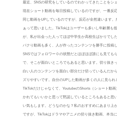
最近、SNSの研究をしているのでわかってきたことをシ
現在ショート動画を毎日投稿しているのですが、一番反応があ
同じ動画をUPしているのですが、反応が全然違います。
ぁって思いました。TikTokはユーザーも多いし年齢層
が、私が出会った人ってほぼ中学生か高校生ばかりでし
パクり動画も多く、人が作ったコンテンツを勝手に投稿
SNSではフォロワー０の状態だとほぼほぼ誰にも見てもら
で、そこが面白いところでもあると思います。切り抜き
白い人のコンテンツを面白い部分だけ切っているんだか
ズりやすいです。自分のUPした動画が多くの人に見られ
TikTokだけじゃなくて、YoutubeのShorts（
かれてもいいかと思って黙認しているところもあると思いま
い気もします。どうなのかな？私のおすすめにあまり上
ですが、TikTokはドラマやアニメの切り抜き動画、本