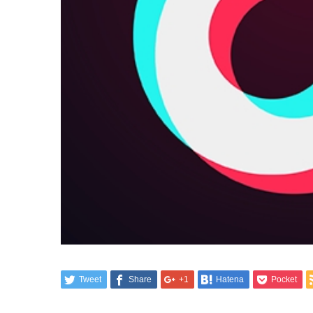
Tweet
Share
+1
Hatena
Pocket