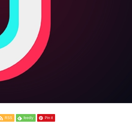
RSS
feedly
Pin it