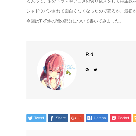
る人って、多分ドラマやアニメの切り抜きをして再生数
シャドウバンされて面白くなくなったので売るか、最初
今回はTikTokの闇の部分について書いてみました。
R.d
Tweet
Share
+1
Hatena
Pocket