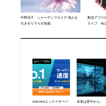
中野信子 シャーデンフロイデ 他人を
配信アプリの
引きずり下ろす快感
ライブ #LIN
wpテーマ[Be]
xserver(エックスサーバ
未来は背中から。