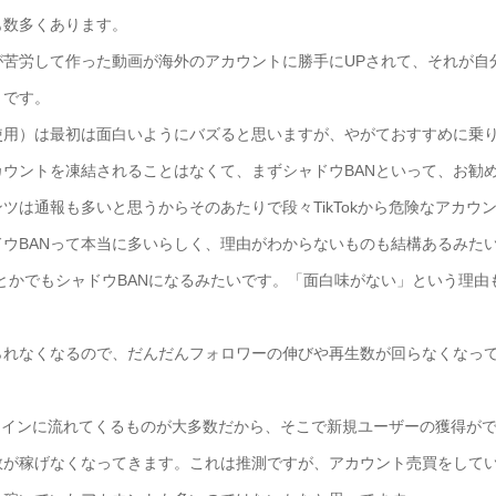
も数多くあります。
苦労して作った動画が海外のアカウントに勝手にUPされて、それが自
うです。
使用）は最初は面白いようにバズると思いますが、やがておすすめに乗
ウントを凍結されることはなくて、まずシャドウBANといって、お勧
は通報も多いと思うからそのあたりで段々TikTokから危険なアカウ
ウBANって本当に多いらしく、理由がわからないものも結構あるみた
とかでもシャドウBANになるみたいです。「面白味がない」という理由
られなくなるので、だんだんフォロワーの伸びや再生数が回らなくなっ
ムラインに流れてくるものが大多数だから、そこで新規ユーザーの獲得が
数が稼げなくなってきます。これは推測ですが、アカウント売買をして