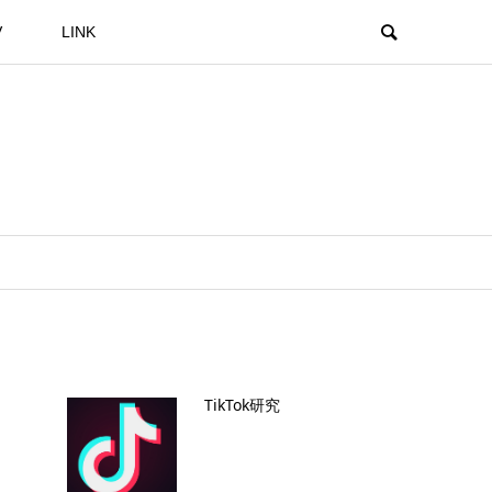
V
LINK
TikTok研究