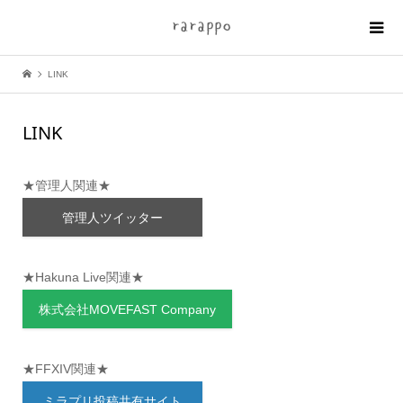
LINK
LINK
★管理人関連★
管理人ツイッター
★Hakuna Live関連★
株式会社MOVEFAST Company
★FFXIV関連★
ミラプリ投稿共有サイト