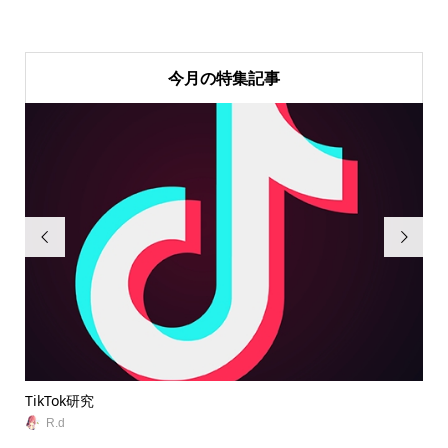
今月の特集記事


TikTok研究
無
R.d