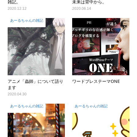
雑記。
未来は背中から。
2020.12.12
2020.06.14
あーるちゃんの雑記
PR
アニメ「蟲師」について語り
ワードプレステーマONE
ます
2020.04.30
あーるちゃんの雑記
あーるちゃんの雑記