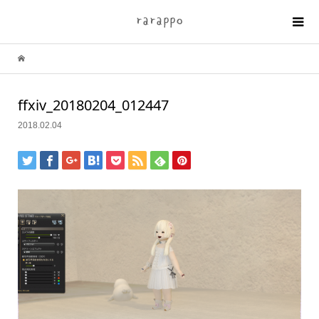
ffxiv_20180204_012447
2018.02.04