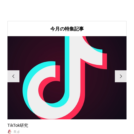
今月の特集記事


TikTok研究
無
R.d