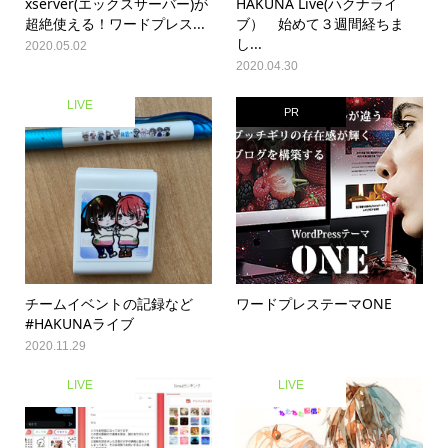
xserver(エックスサーバー)が
HAKUNA Live(ハクナライ
超絶使える！ワードプレス...
ブ） 始めて３週間経ちま
し...
2020.05.02
2020.04.30
LIVE
PR
チームイベントの記録など
ワードプレステーマONE
#HAKUNAライブ
2020.11.29
LIVE
LIVE