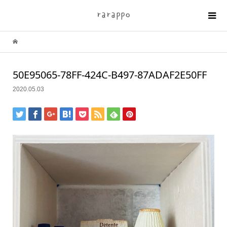
50E95065-78FF-424C-B497-87ADAF2E50FF
2020.05.03