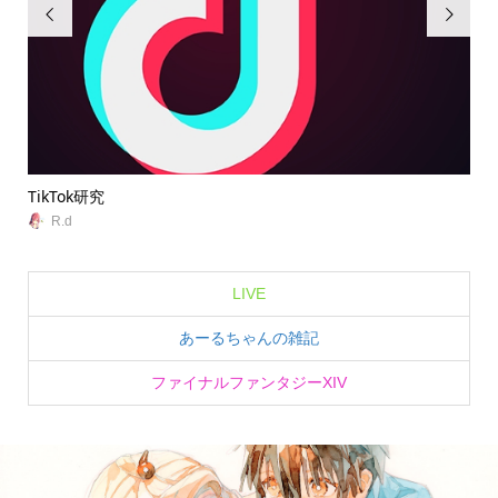


TikTok研究
無
R.d
LIVE
あーるちゃんの雑記
ファイナルファンタジーXIV