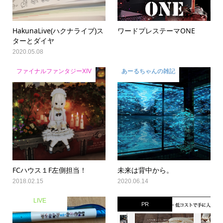
HakunaLive(ハクナライブ)ス
ワードプレステーマONE
ターとダイヤ
2020.05.08
ファイナルファンタジーXIV
あーるちゃんの雑記
FCハウス１F左側担当！
未来は背中から。
2018.02.15
2020.06.14
LIVE
PR