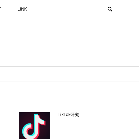
V
LINK
TikTok研究