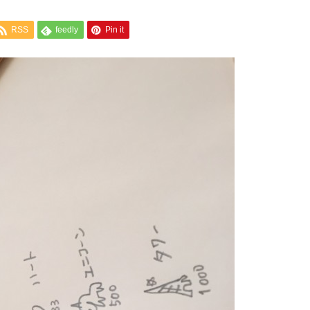
RSS
feedly
Pin it