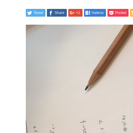
Tweet
Share
+1
Hatena
Pocket