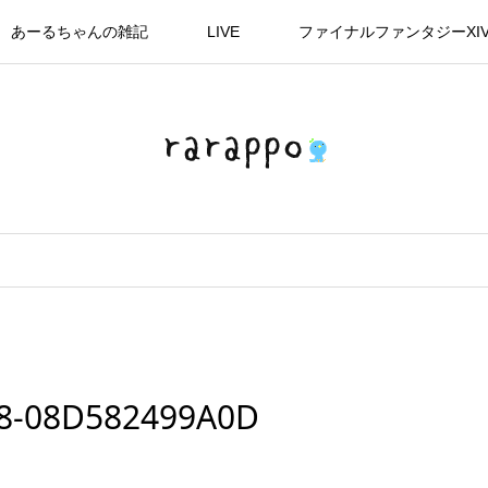
あーるちゃんの雑記
LIVE
ファイナルファンタジーXI
38-08D582499A0D