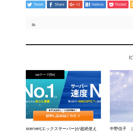
Tweet
Share
+1
Hatena
Pocket
wpテーマ[Be]
xserver(エックスサーバー)が超絶使え
中野信子 