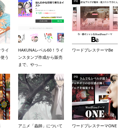
PR
クナライ
HAKUNAレベル60！ライ
ワードプレステーマBe
を使う
ンスタンプ作成から販売
まで、やっ...
PR
語
アニメ「蟲師」について
ワードプレステーマONE