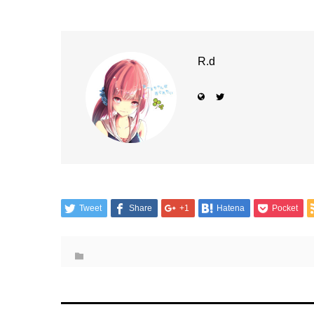
R.d
Tweet
Share
+1
Hatena
Pocket