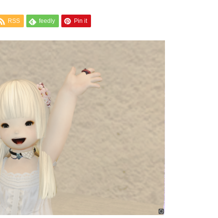
RSS
feedly
Pin it