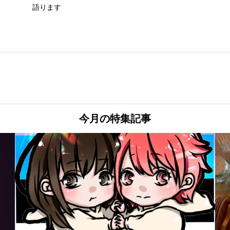
語ります
今月の特集記事
R.d