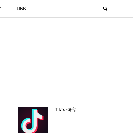
V
LINK
TikTok研究