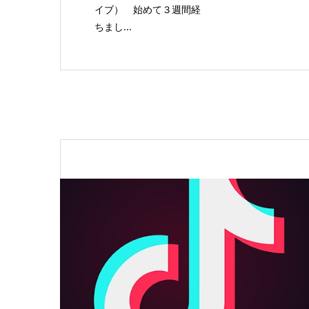
イブ） 始めて３週間経
ちまし...
R.d