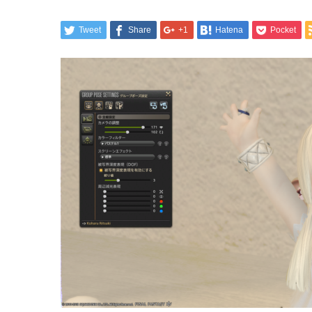
Tweet
Share
+1
Hatena
Pocket