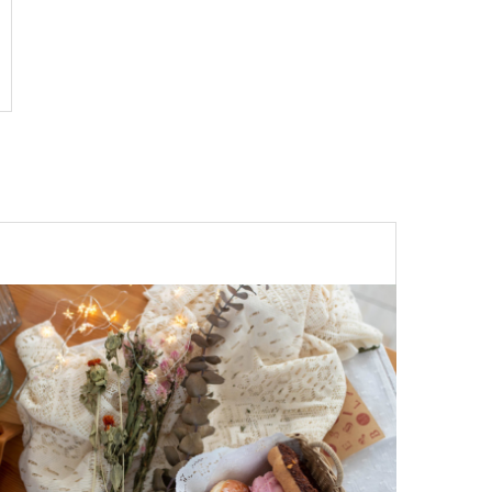
PR
R.d