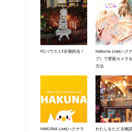
FCハウス１F左側担当！
Hakuna Live(ハ
ブ）で背面カメラ
方法
HAKUNA Live(ハクナラ
わたしをたどる物