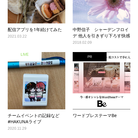
配信アプリを1年続けてみた
中野信子 シャーデンフロイ
デ 他人を引きずり下ろす快感
2021.03.22
2018.02.09
LIVE
PR
チームイベントの記録など
ワードプレステーマBe
#HAKUNAライブ
2020.11.29