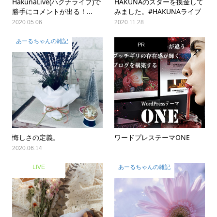
HakunaLive(ハクナライブ)で
HAKUNAのスターを換金して
勝手にコメントが出る！...
みました。#HAKUNAライブ
2020.05.06
2020.11.28
あーるちゃんの雑記
PR
悔しさの定義。
ワードプレステーマONE
2020.06.14
LIVE
あーるちゃんの雑記