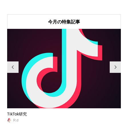
今月の特集記事


TikTok研究
無
R.d