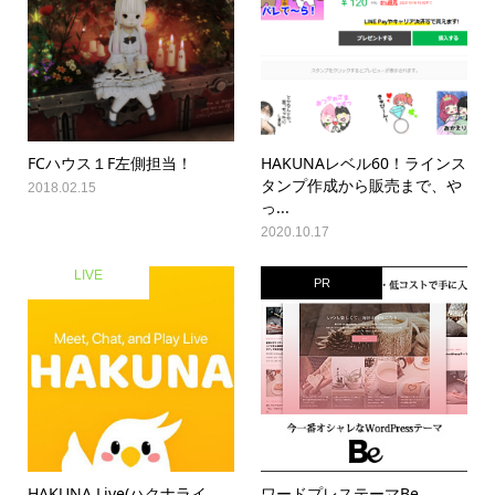
FCハウス１F左側担当！
HAKUNAレベル60！ラインス
タンプ作成から販売まで、や
2018.02.15
っ...
2020.10.17
LIVE
PR
HAKUNA Live(ハクナライ
ワードプレステーマBe