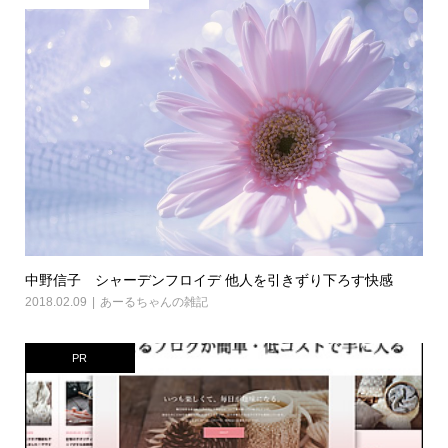
中野信子 シャーデンフロイデ 他人を引きずり下ろす快感
2018.02.09
あーるちゃんの雑記
PR