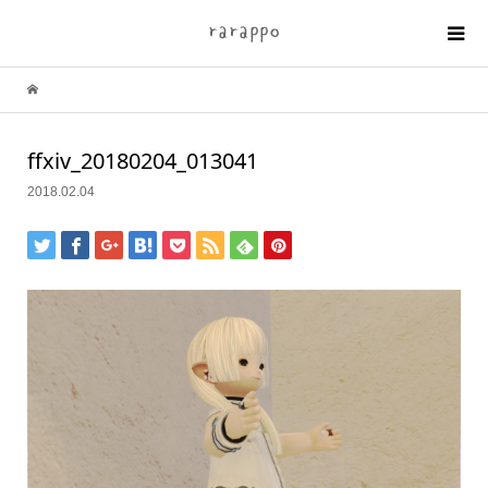
ffxiv_20180204_013041
2018.02.04