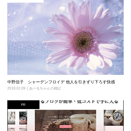
中野信子 シャーデンフロイデ 他人を引きずり下ろす快感
2018.02.09
あーるちゃんの雑記
PR