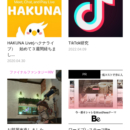
HAKUNA Live(ハクナライ
TikTok研究
ブ） 始めて３週間経ちま
2022.04.09
し...
2020.04.30
ファイナルファンタジーXIV
PR
お部屋改造しました
ワードプレステーマBe