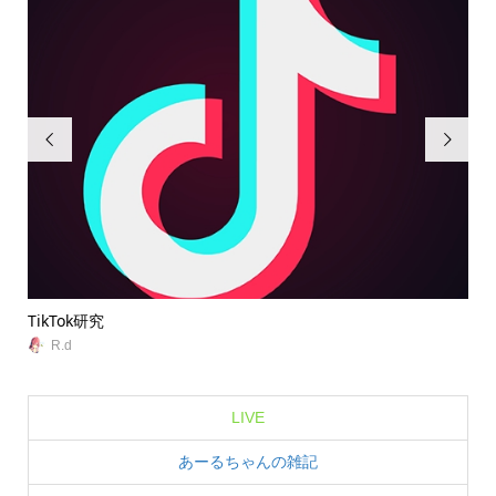


TikTok研究
無
R.d
LIVE
あーるちゃんの雑記