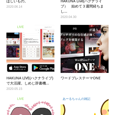
ほしいもの。
HAKUNA Live(ハクナライ
ブ） 始めて３週間経ちま
2020.06.14
し...
2020.04.30
LIVE
PR
HAKUNA LIVE(ハクナライブ)
ワードプレステーマONE
で大活躍。しめじ辞書機...
2020.05.15
LIVE
あーるちゃんの雑記