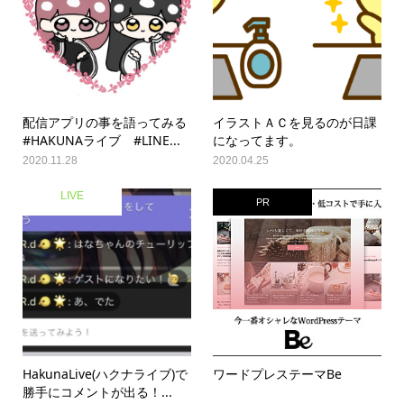
配信アプリの事を語ってみる
イラストＡＣを見るのが日課
#HAKUNAライブ #LINE...
になってます。
2020.11.28
2020.04.25
LIVE
PR
HakunaLive(ハクナライブ)で
ワードプレステーマBe
勝手にコメントが出る！...