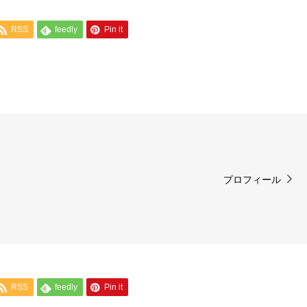
RSS
feedly
Pin it
プロフィール
RSS
feedly
Pin it