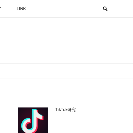
V
LINK
TikTok研究