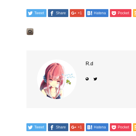
Tweet
Share
+1
Hatena
Pocket
R.d
Tweet
Share
+1
Hatena
Pocket