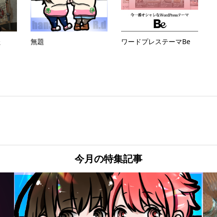
た
無題
ワードプレステーマBe
今月の特集記事