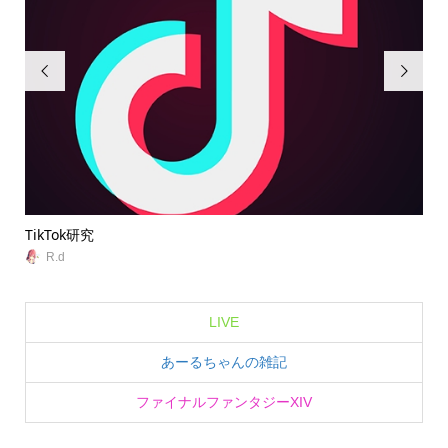


TikTok研究
無
R.d
LIVE
あーるちゃんの雑記
ファイナルファンタジーXIV